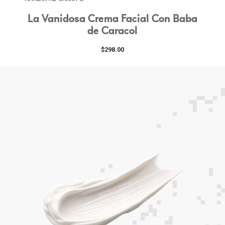
La Vanidosa Crema Facial Con Baba
Add to wishlist
de Caracol
$
298.00