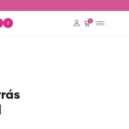
0
trás
l