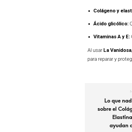
Colágeno y elast
Ácido glicólico:
Q
Vitaminas A y E:
Al usar
La Vanidosa
para reparar y proteg
Lo que nadi
sobre el Colá
Elastin
ayudan a